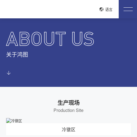
关闭
语言
网站首页
ABOUT US
关于鸿图
公司介绍
企业文化
荣誉资质
工艺流程
生产现场
关于鸿图
质控流程
试验检测
产品中心
安全带系统紧固件
驻车刹车系统
电驱紧固件
电池包紧固件
铝合金紧固件
整车紧固件
发动机紧固件
变速器紧固件
低空经济产品
管路连接系统紧固件
座椅系统紧固件
生产现场
新闻中心
Production Site
公司新闻
行业动态
冷镦区
联系我们