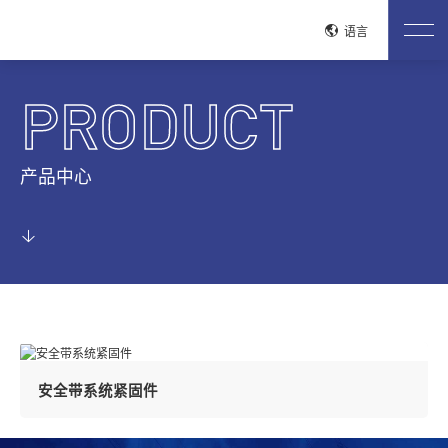
关闭
语言
网站首页
PRODUCT
关于鸿图
公司介绍
企业文化
荣誉资质
工艺流程
生产现场
产品中心
质控流程
试验检测
产品中心
安全带系统紧固件
驻车刹车系统
电驱紧固件
电池包紧固件
铝合金紧固件
整车紧固件
发动机紧固件
变速器紧固件
低空经济产品
管路连接系统紧固件
座椅系统紧固件
新闻中心
公司新闻
行业动态
安全带系统紧固件
联系我们