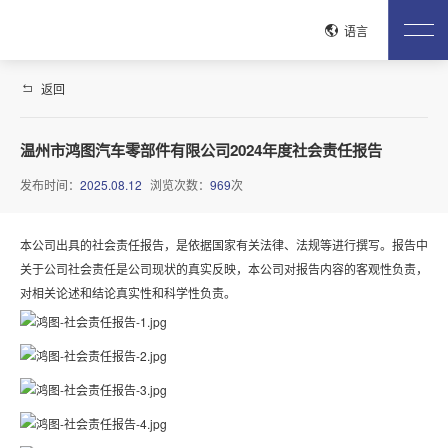
关闭
语言
返回
网站首页
关于鸿图
温州市鸿图汽车零部件有限公司2024年度社会责任报告
公司介绍
企业文化
荣誉资质
工艺流程
生产现场
发布时间：
2025.08.12
浏览次数：
969
次
质控流程
试验检测
产品中心
本公司出具的社会责任报告，是依据国家有关法律、法规等进行撰写。报告中
安全带系统紧固件
驻车刹车系统
电驱紧固件
电池包紧固件
关于公司社会责任是公司现状的真实反映，本公司对报告内容的客观性负责，
铝合金紧固件
整车紧固件
发动机紧固件
变速器紧固件
对相关论述和结论真实性和科学性负责。
低空经济产品
管路连接系统紧固件
座椅系统紧固件
新闻中心
公司新闻
行业动态
联系我们