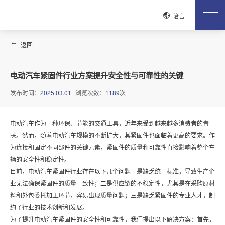
关闭
语言
返回
网站首页
关于鸿图
电动汽车紧固件行业方案提升安全性与可靠性的关键
公司介绍
企业文化
荣誉资质
工艺流程
生产现场
发布时间：
2025.03.01
浏览次数：
1189
次
质控流程
试验检测
产品中心
电动汽车作为一种环保、节能的交通工具，近年来受到越来越多消费者的青
安全带系统紧固件
驻车刹车系统
电驱紧固件
电池包紧固件
睐。然而，随着电动汽车规模的不断扩大，其紧固件也面临着更高的要求。作
铝合金紧固件
整车紧固件
发动机紧固件
变速器紧固件
为连接和固定不同部件的关键元素，紧固件的质量和可靠性直接影响着整个车
低空经济产品
管路连接系统紧固件
座椅系统紧固件
辆的安全性和稳定性。
目前，电动汽车紧固件行业存在以下几个问题一是缺乏统一标准，导致生产企
新闻中心
业无法确保紧固件的质量一致性；二是供应链的不稳定性，尤其是在采购原材
公司新闻
行业动态
料和外包委托加工环节，容易出现质量问题；三是缺乏紧固件的专业人才，制
约了行业的技术创新和发展。
联系我们
为了提升电动汽车紧固件的安全性和可靠性，我们提出以下解决方案：首先，