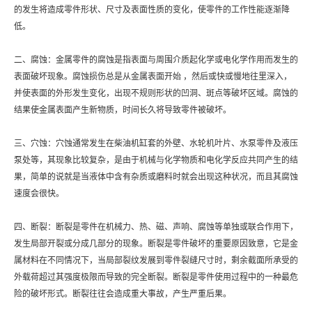
联系方式
在线留言
的发生将造成零件形状、尺寸及表面性质的变化，使零件的工作性能逐渐降
低。
二、腐蚀：金属零件的腐蚀是指表面与周围介质起化学或电化学作用而发生的
表面破坏现象。腐蚀损伤总是从金属表面开始 ，然后或快或慢地往里深入，
并使表面的外形发生变化，出现不规则形状的凹洞、斑点等破坏区域。腐蚀的
结果使金属表面产生新物质，时间长久将导致零件被破坏。
三、穴蚀：穴蚀通常发生在柴油机缸套的外壁、水轮机叶片、水泵零件及液压
泵处等，其现象比较复杂，是由于机械与化学物质和电化学反应共同产生的结
果，简单的说就是当液体中含有杂质或磨料时就会出现这种状况，而且其腐蚀
速度会很快。
四、断裂：断裂是零件在机械力、热、磁、声响、腐蚀等单独或联合作用下，
发生局部开裂或分成几部分的现象。断裂是零件破坏的重要原因致意，它是金
属材料在不同情况下，当局部裂纹发展到零件裂缝尺寸时，剩余截面所承受的
外载荷超过其强度极限而导致的完全断裂。断裂是零件使用过程中的一种最危
险的破坏形式。断裂往往会造成重大事故，产生严重后果。