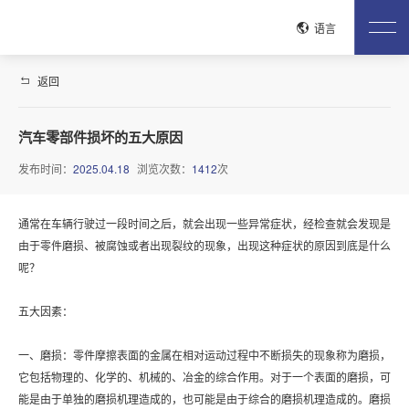
关闭
语言
返回
网站首页
关于鸿图
汽车零部件损坏的五大原因
公司介绍
企业文化
荣誉资质
工艺流程
生产现场
发布时间：
2025.04.18
浏览次数：
1412
次
质控流程
试验检测
产品中心
通常在车辆行驶过一段时间之后，就会出现一些异常症状，经检查就会发现是
安全带系统紧固件
驻车刹车系统
电驱紧固件
电池包紧固件
由于零件磨损、被腐蚀或者出现裂纹的现象，出现这种症状的原因到底是什么
铝合金紧固件
整车紧固件
发动机紧固件
变速器紧固件
呢？
低空经济产品
管路连接系统紧固件
座椅系统紧固件
五大因素：
新闻中心
公司新闻
行业动态
一、磨损：零件摩擦表面的金属在相对运动过程中不断损失的现象称为磨损，
它包括物理的、化学的、机械的、冶金的综合作用。对于一个表面的磨损，可
联系我们
能是由于单独的磨损机理造成的，也可能是由于综合的磨损机理造成的。磨损